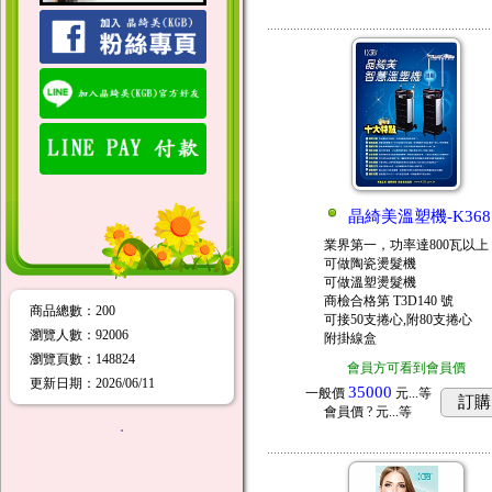
晶綺美溫塑機-K368
業界第一，功率達800瓦以上
可做陶瓷燙髮機
可做溫塑燙髮機
商檢合格第 T3D140 號
商品總數
：200
可接50支捲心,附80支捲心
瀏覽人數
：
92006
附掛線盒
瀏覽頁數
：
148824
會員方可看到會員價
更新日期
：2026/06/11
35000
一般價
元...
等
訂購
會員價
? 元...
等
．