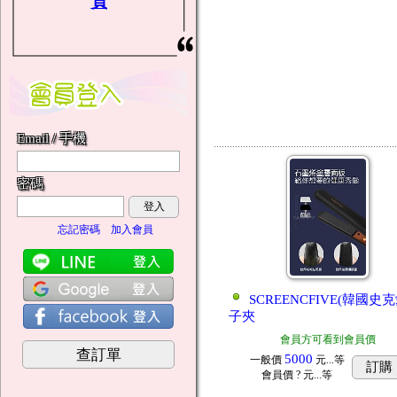
頁
Email / 手機
密碼
登入
忘記密碼
加入會員
SCREENCFIVE(韓國史
子夾
會員方可看到會員價
查訂單
5000
一般價
元...
等
訂購
會員價
? 元...
等