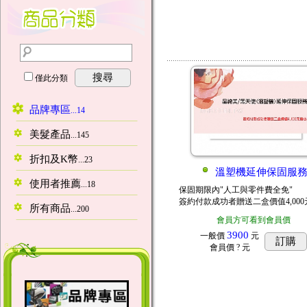
搜尋
僅此分類
品牌專區
...14
美髮產品
...145
折扣及K幣
...23
溫塑機延伸保固服
使用者推薦
...18
保固期限內"人工與零件費全免"
簽約付款成功者贈送二盒價值4,00
所有商品
...200
會員方可看到會員價
3900
一般價
元
訂購
會員價
? 元